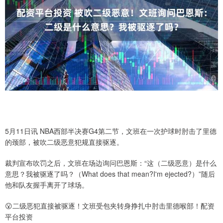
5月11日讯 NBA西部半决赛G4第二节，文班在一次护球时肘击了里德
的颈部，被吹二级恶意犯规直接驱逐。
裁判宣布吹罚之后，文班在场边询问巴恩斯：“这（二级恶意）是什么
意思？我被驱逐了吗？（What does that mean?I'm ejected?）”随后
他和队友握手离开了球场。
😮二级恶犯直接被驱逐！文班受包夹转身挣扎中肘击里德喉部！配资
平台投资