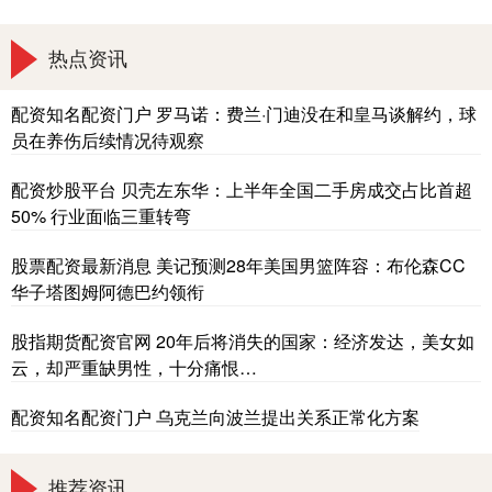
热点资讯
配资知名配资门户 罗马诺：费兰·门迪没在和皇马谈解约，球
员在养伤后续情况待观察
配资炒股平台 贝壳左东华：上半年全国二手房成交占比首超
50% 行业面临三重转弯
股票配资最新消息 美记预测28年美国男篮阵容：布伦森CC
华子塔图姆阿德巴约领衔
股指期货配资官网 20年后将消失的国家：经济发达，美女如
云，却严重缺男性，十分痛恨…
配资知名配资门户 乌克兰向波兰提出关系正常化方案
推荐资讯