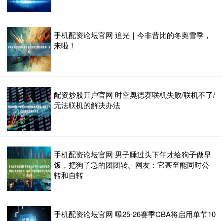
手机配资论坛官网 追光｜今非昔比的冬奥雪季，
来啦！
配资炒股开户官网 时空奥德赛联机失败/联机不了/
无法联机的解决办法
手机配资论坛官网 男子睡过头下午才给狗子做早
饭，把狗子急的团团转。网友：它甚至能同时公
转和自转
手机配资论坛官网 曝25-26赛季CBA将启用单节10