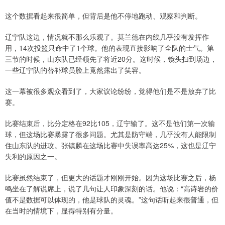
这个数据看起来很简单，但背后是他不停地跑动、观察和判断。
辽宁队这边，情况就不那么乐观了。莫兰德在内线几乎没有发挥作
用，14次投篮只命中了1个球。他的表现直接影响了全队的士气。第
三节的时候，山东队已经领先了将近20分。这时候，镜头扫到场边，
一些辽宁队的替补球员脸上竟然露出了笑容。
这一幕被很多观众看到了，大家议论纷纷，觉得他们是不是放弃了比
赛。
比赛结束后，比分定格在92比105，辽宁输了。这不是他们第一次输
球，但这场比赛暴露了很多问题。尤其是防守端，几乎没有人能限制
住山东队的进攻。张镇麟在这场比赛中失误率高达25%，这也是辽宁
失利的原因之一。
比赛虽然结束了，但更大的话题才刚刚开始。因为这场比赛之后，杨
鸣坐在了解说席上，说了几句让人印象深刻的话。他说：“高诗岩的价
值不是数据可以体现的，他是球队的灵魂。”这句话听起来很普通，但
在当时的情境下，显得特别有分量。