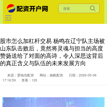
股市怎么加杠杆交易 杨鸣在辽宁队主场被
山东队击败后，竟然将灵魂与担当的高度
赞扬送给了对面的高诗，令人深思这背后
的真正含义与队伍的未来发展方向
来源：爱钱包配资
网站：杨帆配资
日期：2026-05-06
17:16:59
查看：120