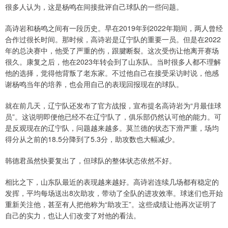
很多人认为，这是杨鸣在间接批评自己球队的一些问题。
高诗岩和杨鸣之间有一段历史。早在2019年到2022年期间，两人曾经
合作过很长时间。那时候，高诗岩是辽宁队的重要一员。但是在2022
年的总决赛中，他受了严重的伤，跟腱断裂。这次受伤让他离开赛场
很久。康复之后，他在2023年转会到了山东队。当时很多人都不理解
他的选择，觉得他背叛了老东家。不过他自己在接受采访时说，他感
谢杨鸣当年的培养，也会用自己的表现回报现在的球队。
就在前几天，辽宁队还发布了官方战报，宣布提名高诗岩为“月最佳球
员”。这说明即便他已经不在辽宁队了，俱乐部仍然认可他的能力。可
是反观现在的辽宁队，问题越来越多。莫兰德的状态下滑严重，场均
得分从之前的18.5分降到了5.3分，助攻数也大幅减少。
韩德君虽然快要复出了，但球队的整体状态依然不好。
相比之下，山东队最近的表现越来越好。高诗岩连续几场都有稳定的
发挥，平均每场送出8次助攻，带动了全队的进攻效率。球迷们也开始
重新关注他，甚至有人把他称为“助攻王”。这些成绩让他再次证明了
自己的实力，也让人们改变了对他的看法。