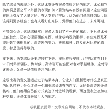
除了球员的表现之外，这场比赛还有很多值得讨论的地方。比如裁判
的判罚是否公平？外援的表现如何？薪资结构有没有问题？这些问题
在网上引发了大量讨论。有人支持辽宁队，认为他们是老牌强队，应
该得到更多机会；也有人看好山东队，觉得他们在进步，未来可期。
不管怎么说，这场球确实让很多人看到了不一样的东西。不只是比分
上的胜负，还有心理层面的东西。就像杨鸣说的那样，有些东西是不
能用数字来衡量的。高诗岩的努力、拼搏精神，以及他对比赛的态
度，都是值得尊敬的。
接下来，两支球队还要继续打下去。按照赛程安排，辽宁队将在11月
28日对阵新疆队。到时候，高诗岩可能会面对老对手赵继伟。这对球
迷来说，又是一场值得关注的比赛。
这场比赛的意义远远超过了结果本身。它让人们重新思考什么是真正
的团队精神，什么才是一个职业球员该有的态度。无论是高诗岩还是
杨鸣，他们都用自己的方式表达了对篮球的理解。而这股市怎么加杠
杆交易，正是体育最吸引人的地方。
杨帆配资提示：文章来自网络，不代表本站观点。