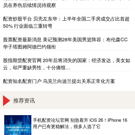
员在养伤后续情况待观察
配资炒股平台 贝壳左东华：上半年全国二手房成交占比首超
50% 行业面临三重转弯
股票配资最新消息 美记预测28年美国男篮阵容：布伦森CC
华子塔图姆阿德巴约领衔
股指期货配资官网 20年后将消失的国家：经济发达，美女如
云，却严重缺男性，十分痛恨…
配资知名配资门户 乌克兰向波兰提出关系正常化方案
推荐资讯
手机配资论坛官网 别急着升 iOS 26！iPhone 16
用户已有更稳解法，很多人选了它