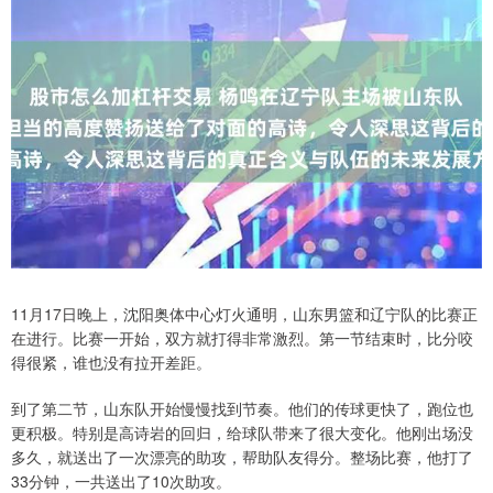
11月17日晚上，沈阳奥体中心灯火通明，山东男篮和辽宁队的比赛正
在进行。比赛一开始，双方就打得非常激烈。第一节结束时，比分咬
得很紧，谁也没有拉开差距。
到了第二节，山东队开始慢慢找到节奏。他们的传球更快了，跑位也
更积极。特别是高诗岩的回归，给球队带来了很大变化。他刚出场没
多久，就送出了一次漂亮的助攻，帮助队友得分。整场比赛，他打了
33分钟，一共送出了10次助攻。